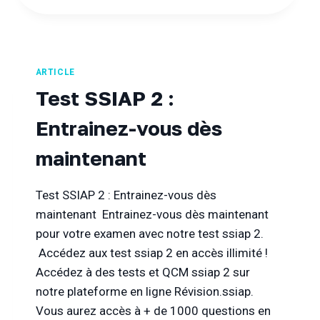
VALIDITÉ
DU
SSIAP
OU
SERVICE
ARTICLE
DE
Test SSIAP 2 :
SÉCURITÉ
INCENDIE
Entrainez-vous dès
ET
D’ASSISTANCE
maintenant
À
PERSONNES.
Test SSIAP 2 : Entrainez-vous dès
maintenant Entrainez-vous dès maintenant
pour votre examen avec notre test ssiap 2.
Accédez aux test ssiap 2 en accès illimité !
Accédez à des tests et QCM ssiap 2 sur
notre plateforme en ligne Révision.ssiap.
Vous aurez accès à + de 1000 questions en