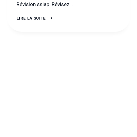
Révision.ssiap. Révisez…
TEST
LIRE LA SUITE
SSIAP
1
2020
:
ENTRAINEZ-
VOUS
DÈS
MAINTENANT