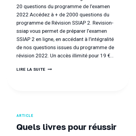
20 questions du programme de l’examen
2022 Accédez à + de 2000 questions du
programme de Révision SSIAP 2. Revision-
ssiap vous permet de préparer l’examen
SSIAP 2 en ligne, en accédant à l’intégralité
de nos questions issues du programme de
révision 2022. Un accès illimité pour 19 €…
RÉVISION
LIRE LA SUITE
SSIAP
2
:
ACCÉDEZ
GRATUITEMENT
À
20
ARTICLE
QUESTIONS
Quels livres pour réussir
DU
PROGRAMME