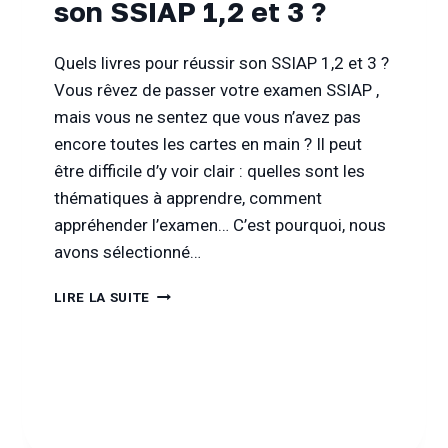
son SSIAP 1,2 et 3 ?
DE
L’EXAMEN
2022
Quels livres pour réussir son SSIAP 1,2 et 3 ?
Vous rêvez de passer votre examen SSIAP ,
mais vous ne sentez que vous n’avez pas
encore toutes les cartes en main ? Il peut
être difficile d’y voir clair : quelles sont les
thématiques à apprendre, comment
appréhender l’examen… C’est pourquoi, nous
avons sélectionné…
QUELS
LIRE LA SUITE
LIVRES
POUR
RÉUSSIR
SON
SSIAP
1,2
ET