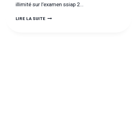
illimité sur l’examen ssiap 2…
TEST
LIRE LA SUITE
SSIAP
2
:
ENTRAINEZ-
VOUS
DÈS
MAINTENANT